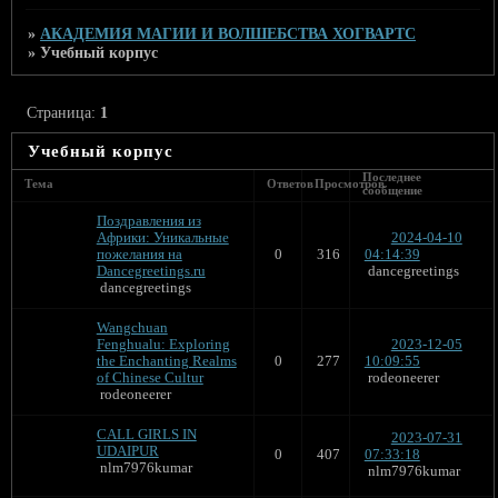
»
АКАДЕМИЯ МАГИИ И ВОЛШЕБСТВА ХОГВАРТС
»
Учебный корпус
Страница:
1
Учебный корпус
Последнее
Тема
Ответов
Просмотров
сообщение
Поздравления из
Африки: Уникальные
2024-04-10
пожелания на
0
316
04:14:39
Dancegreetings.ru
dancegreetings
dancegreetings
Wangchuan
Fenghualu: Exploring
2023-12-05
the Enchanting Realms
0
277
10:09:55
of Chinese Cultur
rodeoneerer
rodeoneerer
CALL GIRLS IN
2023-07-31
UDAIPUR
0
407
07:33:18
nlm7976kumar
nlm7976kumar