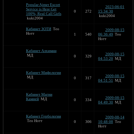
Popular Ajmer Escort
2023-06-01
Service is Here Get
0
272
15:34:30
100%, Real Call Girls
kuki2004
kuki2004
Кабинет ЗОТИ
Тео
2009-08-15
Нотт
1
540
06:36:49
Тео
Нотт
Кабинет Алхимии
2009-08-15
МД
0
329
04:53:20
МД
Кабинет Мифологии
2009-08-15
МД
0
317
04:51:51
МД
Кабинет Магии
2009-08-15
Камней
МД
0
334
04:49:30
МД
Кабинет Гербологии
2009-08-14
Тео Нотт
0
306
10:48:08
Тео
Нотт