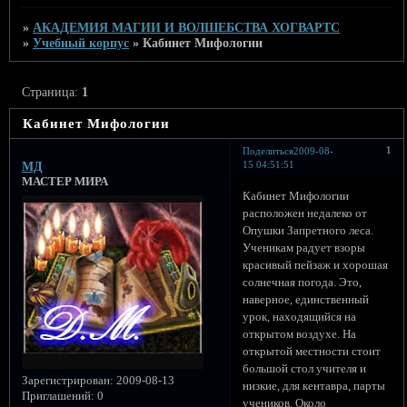
»
АКАДЕМИЯ МАГИИ И ВОЛШЕБСТВА ХОГВАРТС
»
Учебный корпус
»
Кабинет Мифологии
Страница:
1
Кабинет Мифологии
1
Поделиться
2009-08-
15 04:51:51
МД
МАСТЕР МИРА
Кабинет Мифологии
расположен недалеко от
Опушки Запретного леса.
Ученикам радует взоры
красивый пейзаж и хорошая
солнечная погода. Это,
наверное, единственный
урок, находящийся на
открытом воздухе. На
открытой местности стоит
большой стол учителя и
Зарегистрирован
: 2009-08-13
низкие, для кентавра, парты
Приглашений:
0
учеников. Около