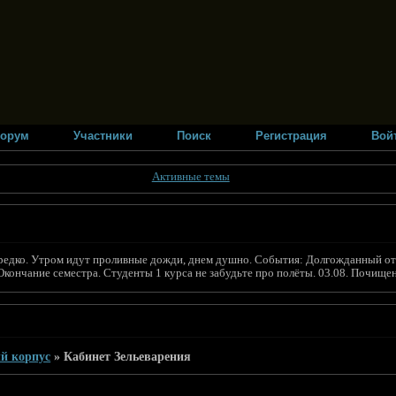
орум
Участники
Поиск
Регистрация
Вой
Активные темы
вает редко. Утром идут проливные дожди, днем душно. События: Долгожданный
 Окончание семестра. Студенты 1 курса не забудьте про полёты. 03.08. Почищ
й корпус
»
Кабинет Зельеварения