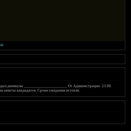
ти
 отдых,каникулы _____________________ От Администрации: 23.08.
ены анкеты кандидатов. Сроки ожидания истекли.