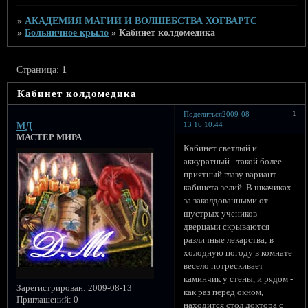
»
АКАДЕМИЯ МАГИИ И ВОЛШЕБСТВА ХОГВАРТС
»
Больничное крыло
»
Кабинет колдомедика
Страница:
1
Кабинет колдомедика
1
Поделиться
2009-08-
13 16:10:44
МД
МАСТЕР МИРА
Кабинет светлый и
аккуратный - такой более
приятный глазу вариант
кабинета зелий. В шкачиках
за заколдованными от
шустрых учеников
дверцами скрываются
различные лекарства; в
холодную погоду в комнате
весело потрескивает
каминчик у стены, и рядом -
Зарегистрирован
: 2009-08-13
как раз перед окном,
Приглашений:
0
находится стол доктора с