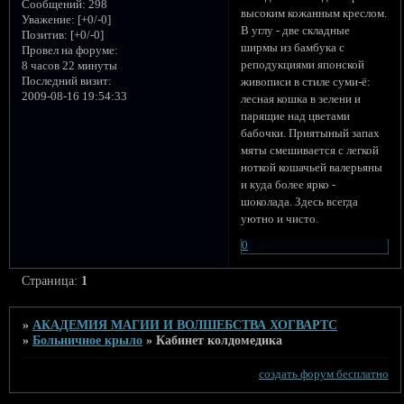
Сообщений:
298
высоким кожанным креслом.
Уважение:
[+0/-0]
В углу - две складные
Позитив:
[+0/-0]
ширмы из бамбука с
Провел на форуме:
реподукциями японской
8 часов 22 минуты
Последний визит:
живописи в стиле суми-ё:
2009-08-16 19:54:33
лесная кошка в зелени и
парящие над цветами
бабочки. Приятыный запах
мяты смешивается с легкой
ноткой кошачьей валерьяны
и куда более ярко -
шоколада. Здесь всегда
уютно и чисто.
0
Страница:
1
»
АКАДЕМИЯ МАГИИ И ВОЛШЕБСТВА ХОГВАРТС
»
Больничное крыло
»
Кабинет колдомедика
создать форум бесплатно