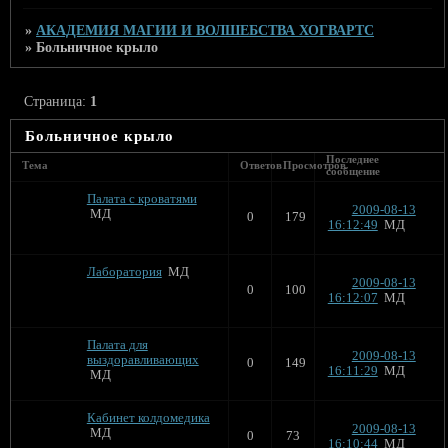
»
АКАДЕМИЯ МАГИИ И ВОЛШЕБСТВА ХОГВАРТС
»
Больничное крыло
Страница:
1
Больничное крыло
Последнее
Тема
Ответов
Просмотров
сообщение
Палата с кроватями
2009-08-13
МД
0
179
16:12:49
МД
Лаборатория
МД
2009-08-13
0
100
16:12:07
МД
Палата для
2009-08-13
выздоравливающих
0
149
16:11:29
МД
МД
Кабинет колдомедика
2009-08-13
МД
0
73
16:10:44
МД