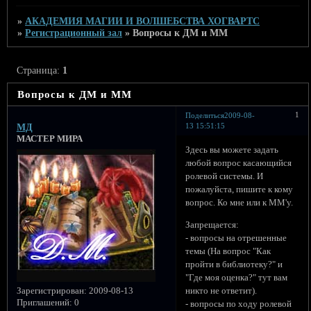
»
АКАДЕМИЯ МАГИИ И ВОЛШЕБСТВА ХОГВАРТС
»
Регистрационный зал
»
Вопросы к ДМ и ММ
Страница:
1
Вопросы к ДМ и ММ
1
Поделиться
2009-08-
13 15:51:15
МД
МАСТЕР МИРА
Здесь вы можете задать
любой вопрос касающийся
ролевой системы. И
пожалуйста, пишите к кому
вопрос. Ко мне или к ММ'у.
Запрещается:
- вопросы на отрешенные
темы (На вопрос "Как
пройти в библиотеку?" и
"Где моя оценка?" тут вам
Зарегистрирован
: 2009-08-13
никто не ответит).
Приглашений:
0
- вопросы по ходу ролевой