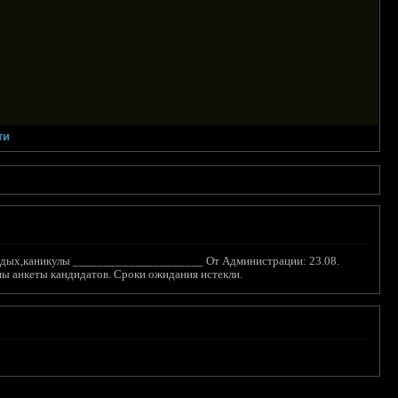
ти
 отдых,каникулы _____________________ От Администрации: 23.08.
ены анкеты кандидатов. Сроки ожидания истекли.