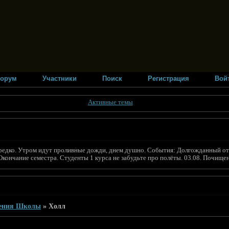
орум
Участники
Поиск
Регистрация
Вой
Активные темы
вает редко. Утром идут проливные дожди, днем душно. События: Долгожданный
 Окончание семестра. Студенты 1 курса не забудьте про полёты. 03.08. Почищ
ения Школы
»
Холл