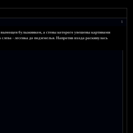
1
го вымощен булыжником, а стены которого увешены картинами
слева - лесенка до подземелья. Напротив входа раскинулась