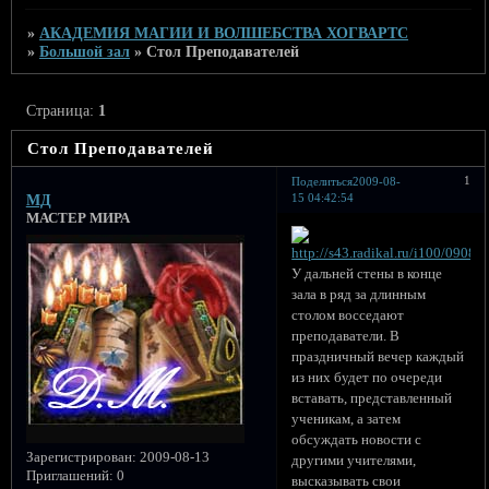
»
АКАДЕМИЯ МАГИИ И ВОЛШЕБСТВА ХОГВАРТС
»
Большой зал
»
Стол Преподавателей
Страница:
1
Стол Преподавателей
1
Поделиться
2009-08-
15 04:42:54
МД
МАСТЕР МИРА
У дальней стены в конце
зала в ряд за длинным
столом восседают
преподаватели. В
праздничный вечер каждый
из них будет по очереди
вставать, представленный
ученикам, а затем
обсуждать новости с
Зарегистрирован
: 2009-08-13
другими учителями,
Приглашений:
0
высказывать свои