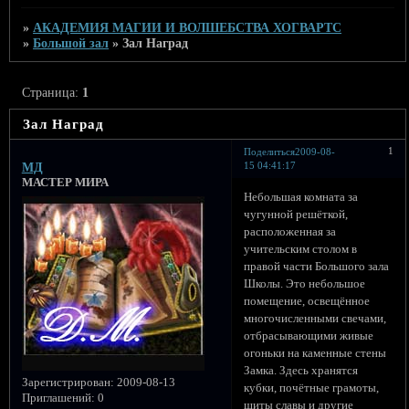
»
АКАДЕМИЯ МАГИИ И ВОЛШЕБСТВА ХОГВАРТС
»
Большой зал
»
Зал Наград
Страница:
1
Зал Наград
1
Поделиться
2009-08-
15 04:41:17
МД
МАСТЕР МИРА
Небольшая комната за
чугунной решёткой,
расположенная за
учительским столом в
правой части Большого зала
Школы. Это небольшое
помещение, освещённое
многочисленными свечами,
отбрасывающими живые
огоньки на каменные стены
Замка. Здесь хранятся
Зарегистрирован
: 2009-08-13
кубки, почётные грамоты,
Приглашений:
0
щиты славы и другие