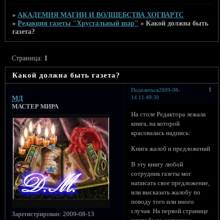
»
АКАДЕМИЯ МАГИИ И ВОЛШЕБСТВА ХОГВАРТС
»
Редакция газеты "Хрустальный шар"
»
Какой должна быть
газета?
Страница:
1
Какой должна быть газета?
1
Поделиться
2009-08-
14 11:49:30
МД
МАСТЕР МИРА
На столе Редактора лежала
книга, на которой
красовалась надпись:
Книга жалоб и предложений
В эту книгу любой
сотрудник газеты мог
написать свое предложение,
или высказать жалобу по
поводу того или иного
случая. На первой странице
Зарегистрирован
: 2009-08-13