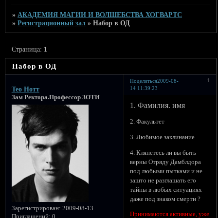
»
АКАДЕМИЯ МАГИИ И ВОЛШЕБСТВА ХОГВАРТС
»
Регистрационный зал
»
Набор в ОД
Страница:
1
Набор в ОД
1
Поделиться
2009-08-
14 11:39:23
Тео Нотт
Зам Ректора.Профессор ЗОТИ
1. Фамилия. имя
2. Факультет
3. Любимое заклинание
4. Клянетесь ли вы быть
верны Отряду Дамблдора
под любыми пытками и не
зашто не разглашать его
тайны в любых ситуациях
даже под знаком смерти ?
Зарегистрирован
: 2009-08-13
Принимаются активные, уже
Приглашений:
0