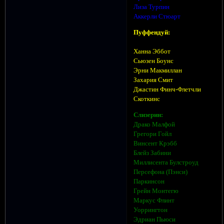
Лиза Турпин
Аккерли Стюарт
Пуффендуй:
Ханна Эббот
Сьюзен Боунс
Эрни Макмиллан
Захария Смит
Джастин Финч-Флетчли
Скоткинс
Слизерин:
Драко Малфой
Грегори Гойл
Винсент Крэбб
Блейз Забини
Миллисента Булстроуд
Персефона (Пэнси)
Паркинсон
Грейн Монтегю
Маркус Флинт
Уоррингтон
Эдриан Пьюси