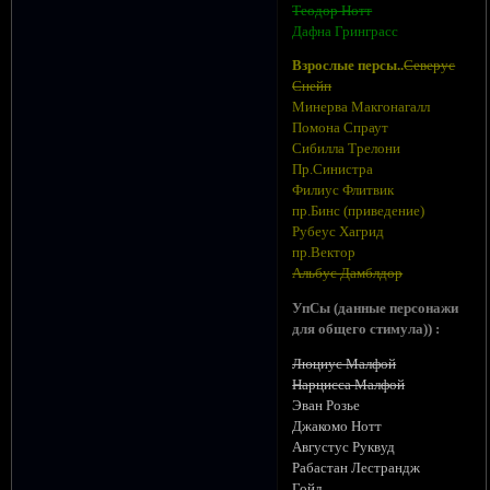
Теодор Нотт
Дафна Гринграсс
Взрослые персы..
Северус
Снейп
Минерва Макгонагалл
Помона Спраут
Сибилла Трелони
Пр.Синистра
Филиус Флитвик
пр.Бинс (приведение)
Рубеус Хагрид
пр.Вектор
Альбус Дамблдор
УпСы (данные персонажи
для общего стимула)) :
Люциус Малфой
Нарцисса Малфой
Эван Розье
Джакомо Нотт
Августус Руквуд
Рабастан Лестрандж
Гойл