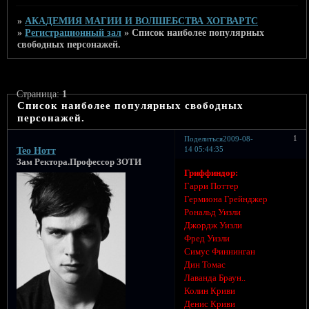
»
АКАДЕМИЯ МАГИИ И ВОЛШЕБСТВА ХОГВАРТС
»
Регистрационный зал
»
Список наиболее популярных
свободных персонажей.
Страница:
1
Список наиболее популярных свободных
персонажей.
1
Поделиться
2009-08-
14 05:44:35
Тео Нотт
Зам Ректора.Профессор ЗОТИ
Гриффиндор:
Гарри Поттер
Гермиона Грейнджер
Рональд Уизли
Джордж Уизли
Фред Уизли
Симус Финнинган
Дин Томас
Лаванда Браун..
Колин Криви
Денис Криви