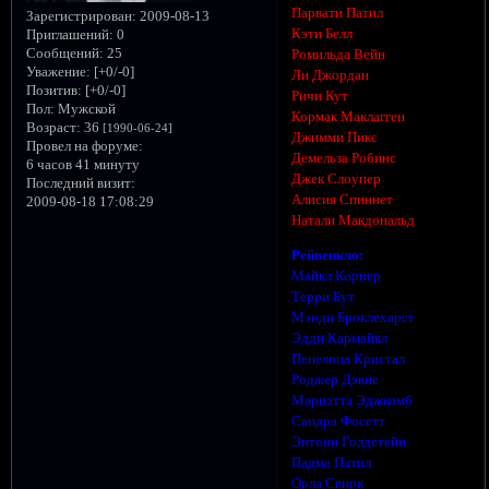
Парвати Патил
Зарегистрирован
: 2009-08-13
Кэти Белл
Приглашений:
0
Сообщений:
25
Ромильда Вейн
Уважение:
[+0/-0]
Ли Джордан
Позитив:
[+0/-0]
Ричи Кут
Пол:
Мужской
Кормак Маклагген
Возраст:
36
[1990-06-24]
Джимми Пикс
Провел на форуме:
Демельза Робинс
6 часов 41 минуту
Джек Слоупер
Последний визит:
Алисия Спиннет
2009-08-18 17:08:29
Натали Макдональд
Рейвенкло:
Майкл Корнер
Терри Бут
Мэнди Броклехарст
Эдди Кармайкл
Пенелопа Кристал
Роджер Дэвис
Мариэтта Эджкомб
Сандра Фосетт
Энтони Голдстейн
Падма Патил
Орла Свирк