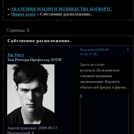
»
АКАДЕМИЯ МАГИИ И ВОЛШЕБСТВА ХОГВАРТС
»
Чёрное озеро
»
Собственно расположение..
Страница:
1
Собственно расположение..
1
Поделиться
2009-08-
14 05:17:36
Тео Нотт
Зам Ректора.Профессор ЗОТИ
Здесь не стоит
купаться..Пользоваться
слишком мощными
заклинаниями..Кормить
обитателей флоры и фауны...
0
Зарегистрирован
: 2009-08-13
Приглашений:
0