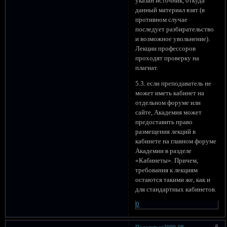
указан источник, откуда
данный материал взят (в
противном случае
последует разбирательство
и возможное увольнение).
Лекции профессоров
проходят проверку на
плагиат.
5.3. если преподаватель не
может иметь кабинет на
отдельном форуме или
сайте, Академия может
предоставить право
размещения лекций в
кабинете на главном форуме
Академии в разделе
«Кабинеты». Причем,
требования к лекциям
остаются такими же, как и
для стандартных кабинетов.
0
6