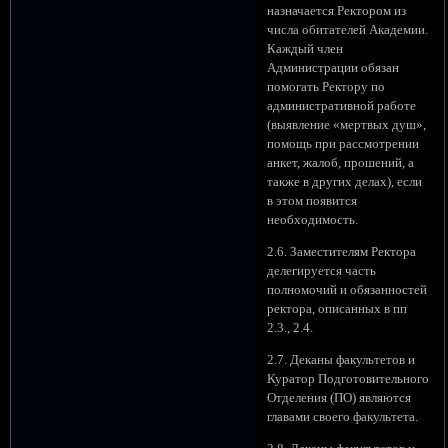
назначается Ректором из
числа обитателей Академии.
Каждый член
Администрации обязан
помогать Ректору по
административной работе
(выявление «мертвых душ»,
помощь при рассмотрении
анкет, жалоб, прошений, а
также в других делах), если
в этом появится
необходимость.
2.6. Заместителям Ректора
делегируется часть
полномочий и обязанностей
ректора, описанных в пп
2.3., 2.4.
2.7. Деканы факультетов и
Куратор Подготовительного
Отделения (ПО) являются
главами своего факультета.