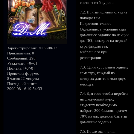
состоит из 5 курсов.
7.2. При зачислении студент
попадает на
Подготовительное
Отделение, а, успешно сдав
домашнее задание по лекции
для ПО, попадает на первый
курс факультета,
Зарегистрирован
: 2009-08-13
выбранного при
Приглашений:
0
регистрации.
Сообщений:
298
Уважение:
[+0/-0]
7.3. Один курс равен одному
Позитив:
[+0/-0]
семестру, каждый из
Провел на форуме:
8 часов 22 минуты
которых длится около двух
Последний визит:
месяцев.
2009-08-16 19:54:33
7.4. Для того чтобы перейти
на следующий курс,
студенту необходимо
набрать 200 баллов, причем
70% из них должны быть за
домашние задания.
7.5. После окончания