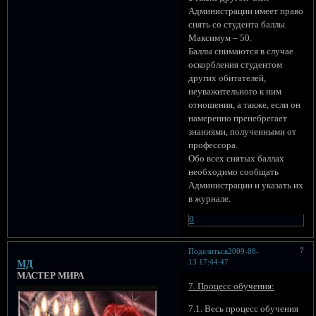
Администрации имеет право
снять со студента баллы.
Максимум – 50.
Баллы снимаются в случае
оскорбления студентом
других обитателей,
неуважительного к ним
отношения, а также, если он
намеренно пренебрегает
знаниями, полученными от
профессора.
Обо всех снятых баллах
необходимо сообщать
Администрации и указать их
в журнале.
0
7
Поделиться
2009-08-
13 17:44:47
МД
МАСТЕР МИРА
7. Процесс обучения:
7.1. Весь процесс обучения