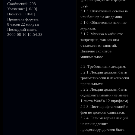
Сообщений:
298
.jpg.
Уважение:
[+0/-0]
5.1.5. Обязательна ссылка и/
Позитив:
[+0/-0]
или баннер на академию.
Провел на форуме:
5.1.6. Обязательно наличие
8 часов 22 минуты
журнала.
Последний визит:
5.1.7. Музыка в кабинете
2009-08-16 19:54:33
запрещена, так как она
отвлекает от занятий.
Наличие скриптов
минимальное.
5.2. Требования к лекциям:
5.2.1. Лекции должны быть
грамматически и лексически
правильными.
5.2.2. Лекции должны быть
содержательными (не менее
1 листа Word'а 12 шрифтом).
5.2.3. Цвет шрифта лекций и
фон не должны сливаться.
5.2.4. Если материал лекций
не принадлежит
профессору, должен быть