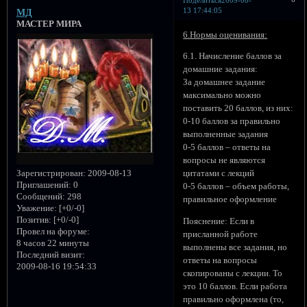
Поделиться
2009-08-
13 17:44:05
МД
МАСТЕР МИРА
6.Нормы оценивания:
6.1. Начисление баллов за
домашние задания:
За домашнее задание
максимально можно
поставить 20 баллов, из них:
0-10 баллов за правильно
выполненные задания
0-5 баллов – ответы на
вопросы не являются
Зарегистрирован
: 2009-08-13
цитатами с лекций
Приглашений:
0
0-5 баллов – объем работы,
Сообщений:
298
правильное оформление
Уважение:
[+0/-0]
Позитив:
[+0/-0]
Пояснение: Если в
Провел на форуме:
присланной работе
8 часов 22 минуты
выполнены все задания, но
Последний визит:
ответы на вопросы
2009-08-16 19:54:33
скопированы с лекции. То
это 10 баллов. Если работа
правильно оформлена (то,