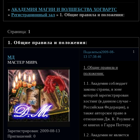
»
АКАДЕМИЯ МАГИИ И ВОЛШЕБСТВА ХОГВАРТС
»
Регистрационный зал
»
1. Общие правила и положения:
Страница:
1
1. Общие правила и положения:
1
Поделиться
2009-08-
13 17:38:46
МД
МАСТЕР МИРА
1. Общие правила и
положения:
1.1. Академия соблюдает
законы страны, в зоне
которой зарегистрирован
хостинг (в данном случае -
Российская Федерация), а
также авторское право в
отношении Дж. К. Роулинг и
ее книгах о Гарри Поттере.
Зарегистрирован
: 2009-08-13
1.2. Академия не является
Приглашений:
0