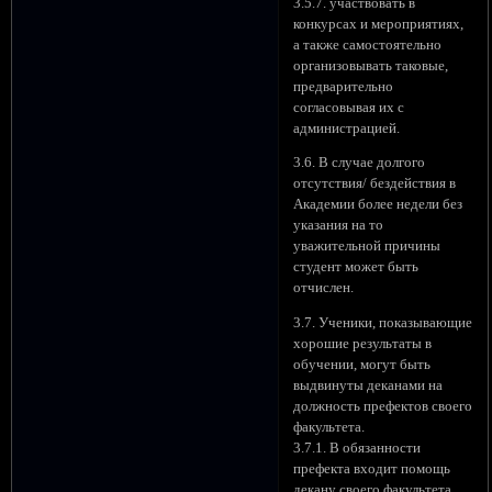
3.5.7. участвовать в
конкурсах и мероприятиях,
а также самостоятельно
организовывать таковые,
предварительно
согласовывая их с
администрацией.
3.6. В случае долгого
отсутствия/ бездействия в
Академии более недели без
указания на то
уважительной причины
студент может быть
отчислен.
3.7. Ученики, показывающие
хорошие результаты в
обучении, могут быть
выдвинуты деканами на
должность префектов своего
факультета.
3.7.1. В обязанности
префекта входит помощь
декану своего факультета.