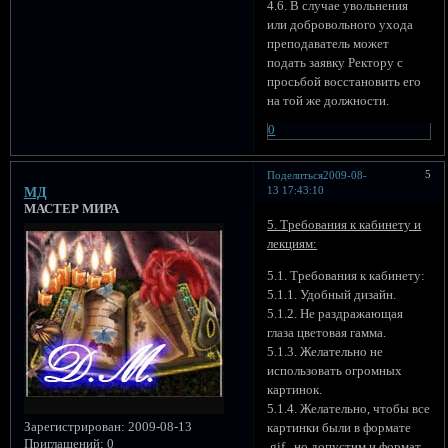
4.6. В случае увольнения
или добровольного ухода
преподаватель может
подать заявку Ректору с
просьбой восстановить его
на той же должности.
0
5
Поделиться
2009-08-
13 17:43:10
МД
МАСТЕР МИРА
5. Требования к кабинету и
лекциям:
5.1. Требования к кабинету:
5.1.1. Удобный дизайн.
5.1.2. Не раздражающая
глаза цветовая гамма.
5.1.3. Желательно не
использовать огромных
картинок.
5.1.4. Желательно, чтобы все
Зарегистрирован
: 2009-08-13
картинки были в формате
Приглашений:
0
.gif , но допустим и формат