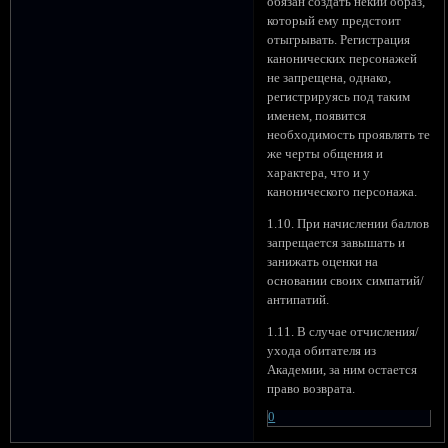
обязан создать некий образ,
который ему предстоит
отыгрывать. Регистрация
канонических персонажей
не запрещена, однако,
регистрируясь под таким
именем, появится
необходимость проявлять те
же черты общения и
характера, что и у
канонического персонажа.
1.10. При начислении баллов
запрещается завышать и
занижать оценки на
основании своих симпатий/
антипатий.
1.11. В случае отчисления/
ухода обитателя из
Академии, за ним остается
право возврата.
0