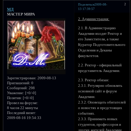
2
Поделиться
2009-08-
13 17:39:57
МД
МАСТЕР МИРА
2. Администрация:
2.1. В Администрацию
Академии входят Ректор и
его Заместители, а также
Куратор Подготовительного
Отделения и Деканы
факультетов.
2.2. Ректор - официальный
представитель Академии.
Зарегистрирован
: 2009-08-13
2.3. Ректор обязан:
Приглашений:
0
2.3.1. Регулярно обновлять
Сообщений:
298
основной сайт и форум
Уважение:
[+0/-0]
Академии.
Позитив:
[+0/-0]
2.3.2. Оповещать обитателей
Провел на форуме:
8 часов 22 минуты
о новостях и предстоящих
Последний визит:
событиях.
2009-08-16 19:54:33
2.3.3. Принимать новых
студентов, профессоров и
других жителей Академии.