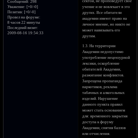
сектой, не проповедует свое
Сообщений:
298
Уважение:
[+0/-0]
учение и не вовлекает в это
Позитив:
[+0/-0]
других. Все обитатели
Провел на форуме:
академии имеют право на
8 часов 22 минуты
личное мнение, но никто не
Последний визит:
может навязывать его
2009-08-16 19:54:33
другим.
1.3. На территории
Академии недопустимо
употребление нецензурной
лексики, оскорбление
обитателей Академии,
разжигание конфликтов.
Запрещена пропаганда
наркотиков, реклама
табачных и алкогольных
изделий. Нарушение
данного пункта правил
может стать основанием
для: временного закрытия
доступа к форуму
Академии, снятия баллов
или отчисления.