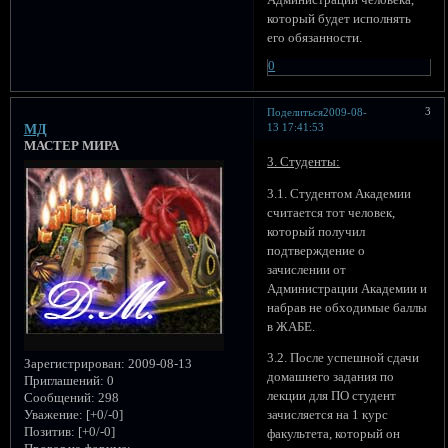
который будет исполнять
его обязанности.
0
3
Поделиться
2009-08-
13 17:41:53
МД
МАСТЕР МИРА
3. Студенты:
3.1. Студентом Академии
считается тот человек,
который получил
подтверждение о
зачислении от
Администрации Академии и
набрав не обходимые баллы
в ЖАБЕ.
3.2. После успешной сдачи
Зарегистрирован
: 2009-08-13
домашнего задания по
Приглашений:
0
лекции для ПО студент
Сообщений:
298
Уважение:
[+0/-0]
зачисляется на 1 курс
Позитив:
[+0/-0]
факультета, который он