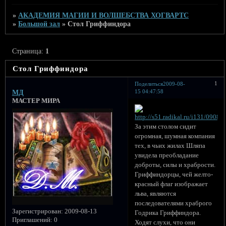
»
АКАДЕМИЯ МАГИИ И ВОЛШЕБСТВА ХОГВАРТС
»
Большой зал
»
Стол Гриффиндора
Страница:
1
Стол Гриффиндора
1
Поделиться
2009-08-
15 04:47:58
МД
МАСТЕР МИРА
За этим столом сидит
огромная, шумная компания
тех, в чьих жилах Шляпа
увидела преобладание
доброты, силы и храбрости.
Гриффиндорцы, чей желто-
красный флаг изображает
льва, являются
последователями храброго
Зарегистрирован
: 2009-08-13
Годрика Гриффиндора.
Приглашений:
0
Ходят слухи, что они