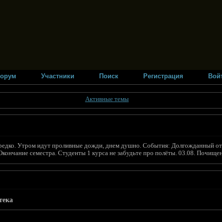
орум
Участники
Поиск
Регистрация
Вой
Активные темы
вает редко. Утром идут проливные дожди, днем душно. События: Долгожданный
 Окончание семестра. Студенты 1 курса не забудьте про полёты. 03.08. Почищ
тека