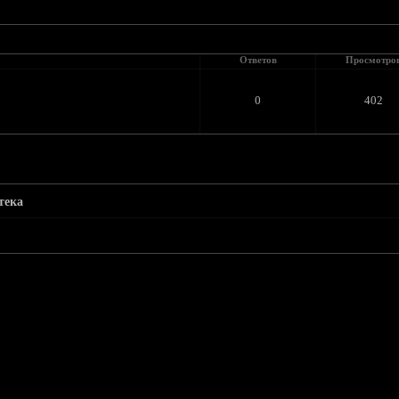
Ответов
Просмотро
0
402
тека