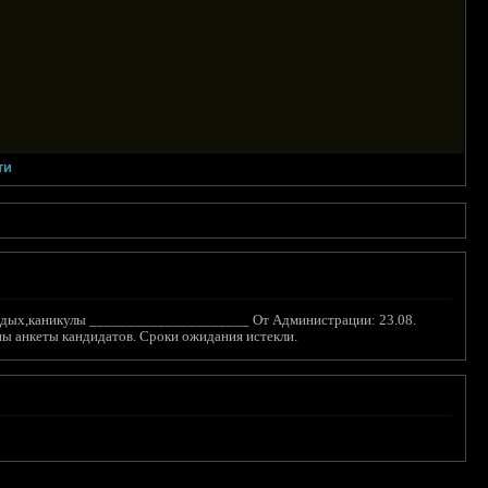
ти
 отдых,каникулы _____________________ От Администрации: 23.08.
ены анкеты кандидатов. Сроки ожидания истекли.